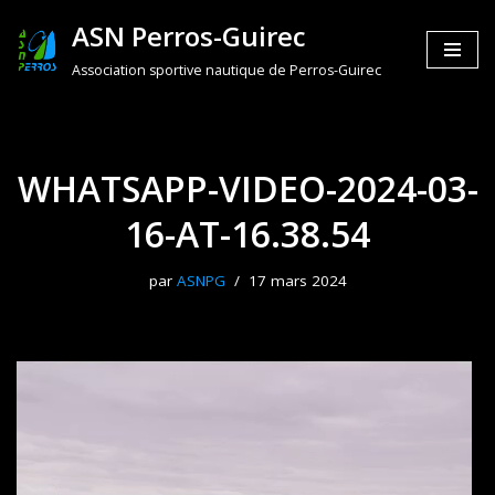
ASN Perros-Guirec
Aller
Association sportive nautique de Perros-Guirec
au
contenu
WHATSAPP-VIDEO-2024-03-
16-AT-16.38.54
par
ASNPG
17 mars 2024
L
e
c
t
e