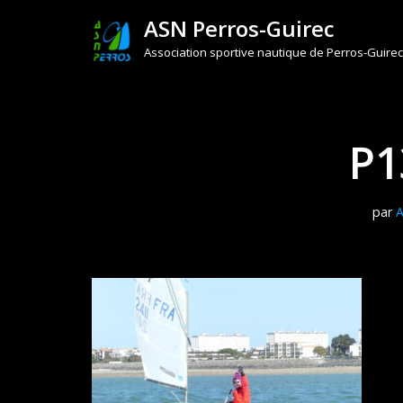
ASN Perros-Guirec
Aller
Association sportive nautique de Perros-Guirec
au
contenu
P1
par