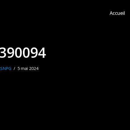
Accueil
390094
ASNPG
5 mai 2024