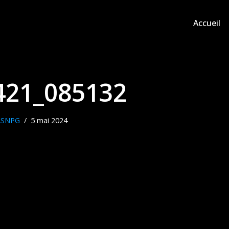
Accueil
421_085132
ASNPG
5 mai 2024