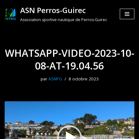
ASN Perros-Guirec
Aller
Association sportive nautique de Perros-Guirec
au
contenu
WHATSAPP-VIDEO-2023-10-
08-AT-19.04.56
par
ASNPG
8 octobre 2023
L
e
c
t
e