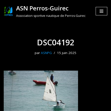
ASN Perros-Guirec
Aller
Association sportive nautique de Perros-Guirec
au
contenu
DSC04192
par
ASNPG
15 juin 2025