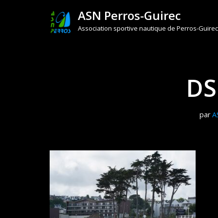
ASN Perros-Guirec
Aller
Association sportive nautique de Perros-Guirec
au
contenu
DS
par
A