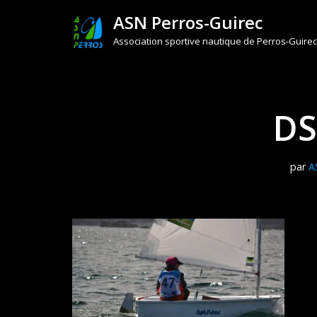
ASN Perros-Guirec
Aller
Association sportive nautique de Perros-Guirec
au
contenu
DS
par
A