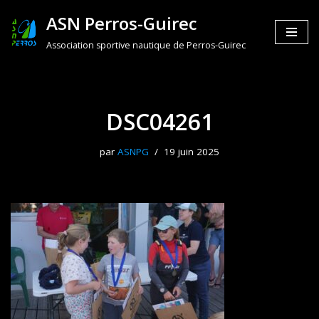
ASN Perros-Guirec
Aller
Association sportive nautique de Perros-Guirec
au
contenu
DSC04261
par
ASNPG
19 juin 2025