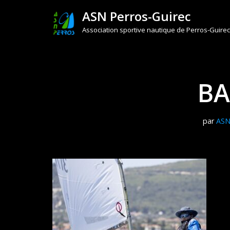
ASN Perros-Guirec
Aller
Association sportive nautique de Perros-Guirec
au
contenu
BA
par
AS