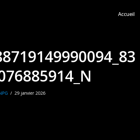
Accueil
88719149990094_83
076885914_N
NPG
29 janvier 2026