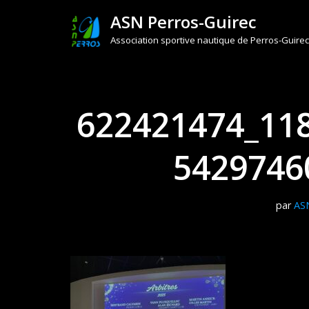
ASN Perros-Guirec
Aller
Association sportive nautique de Perros-Guirec
au
contenu
622421474_11
5429746
par
AS