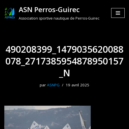
ASN Perros-Guirec
Aller
Association sportive nautique de Perros-Guirec
au
contenu
490208399_1479035620088
078_2717385954878950157
_N
par
ASNPG
19 avril 2025