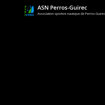
ASN Perros-Guirec
Aller
Association sportive nautique de Perros-Guirec
au
contenu