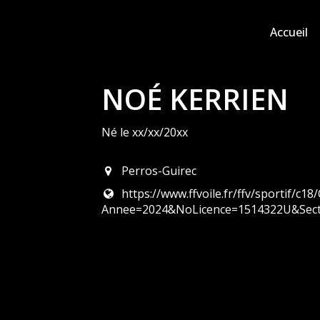
Accueil
NOÉ KERRIEN
Né le xx/xx/20xx
Perros-Guirec
https://www.ffvoile.fr/ffv/sportif/c18
Annee=2024&NoLicence=1514322U&Sec