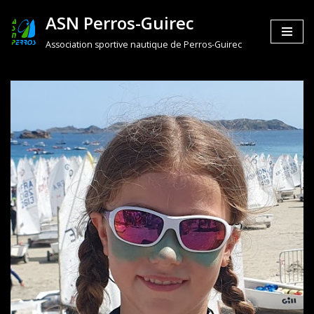
ASN Perros-Guirec
Aller
Association sportive nautique de Perros-Guirec
au
contenu