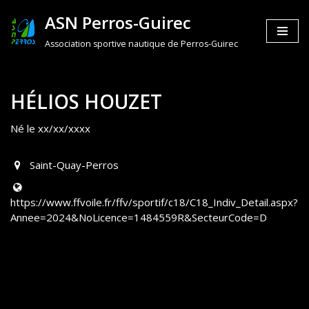
ASN Perros-Guirec
Aller
Association sportive nautique de Perros-Guirec
au
contenu
HÉLIOS HOUZET
Né le xx/xx/xxxx
Saint-Quay-Perros
https://www.ffvoile.fr/ffv/sportif/c18/C18_Indiv_Detail.aspx?
Annee=2024&NoLicence=1484559R&SecteurCode=D