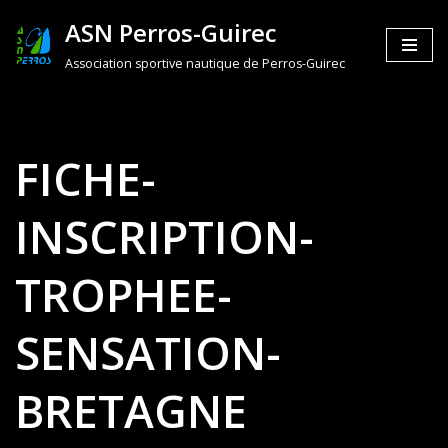
ASN Perros-Guirec
Aller
Association sportive nautique de Perros-Guirec
au
contenu
FICHE-
INSCRIPTION-
TROPHEE-
SENSATION-
BRETAGNE