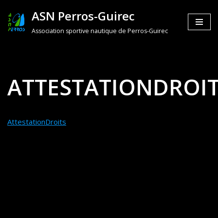
ASN Perros-Guirec
Aller
Association sportive nautique de Perros-Guirec
au
contenu
ATTESTATIONDROI
AttestationDroits