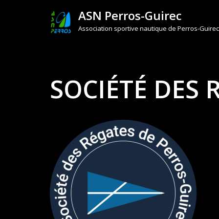
ASN Perros-Guirec
Aller
Association sportive nautique de Perros-Guirec
au
contenu
SOCIÉTÉ DES 