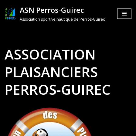
ASN Perros-Guirec
Aller
Association sportive nautique de Perros-Guirec
au
contenu
ASSOCIATION
PLAISANCIERS
PERROS-GUIREC