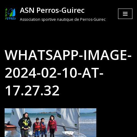
ASN Perros-Guirec
Aller
Association sportive nautique de Perros-Guirec
au
contenu
WHATSAPP-IMAGE-
2024-02-10-AT-
17.27.32