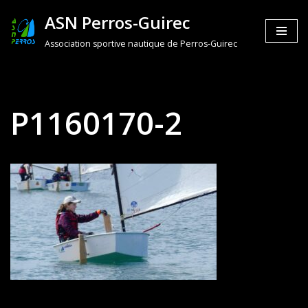
ASN Perros-Guirec
Aller
Association sportive nautique de Perros-Guirec
au
contenu
P1160170-2