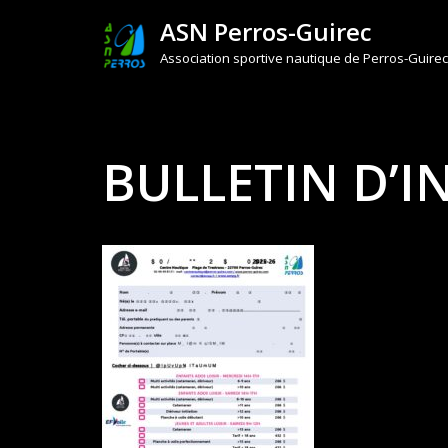
ASN Perros-Guirec
Aller
Association sportive nautique de Perros-Guirec
au
contenu
BULLETIN D’I