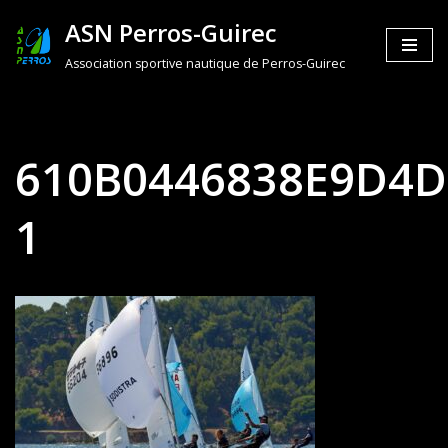
ASN Perros-Guirec
Aller
Association sportive nautique de Perros-Guirec
au
contenu
610B0446838E9D4D
1